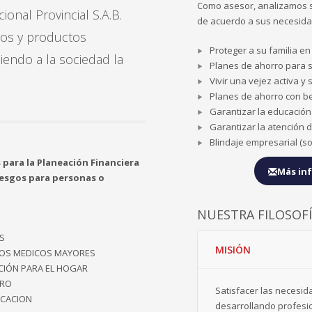
Como asesor, analizamos s
nal Provincial S.A.B.
de acuerdo a sus necesida
cios y productos
Proteger a su familia en
iendo a la sociedad la
Planes de ahorro para 
Vivir una vejez activa y
Planes de ahorro con be
Garantizar la educación
Garantizar la atención d
Blindaje empresarial (so
para la Planeación Financiera
Más in
iesgos para personas o
NUESTRA FILOSOF
S
MISIÓN
OS MEDICOS MAYORES
CIÓN PARA EL HOGAR
IRO
Satisfacer las necesid
UCACION
desarrollando profesio