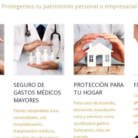
Protegemos tu patrimonio personal o empresarial
U
SEGURO DE
PROTECCIÓN PARA
F
GASTOS MÉDICOS
TU HOGAR
C
MAYORES
ga
Para caso de incendio,
se
terremoto, inundación,
Planes adaptables a tus
in
robo y servicios como
necesidades, con
lo
ayuda para gastos
hospitalización,
funerarios, robo en
tratamientos médicos,
transito
estudios de laboratorios,