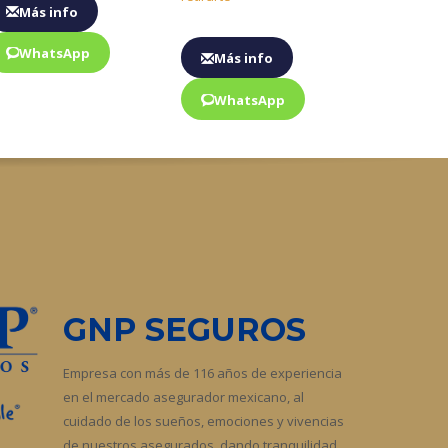
Más info
WhatsApp
Más info
WhatsApp
GNP SEGUROS
Empresa con más de 116 años de experiencia
en el mercado asegurador mexicano, al
cuidado de los sueños, emociones y vivencias
de nuestros asegurados, dando tranquilidad